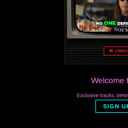
🔊 UNM
Welcome t
Exclusive tracks, beh
SIGN U