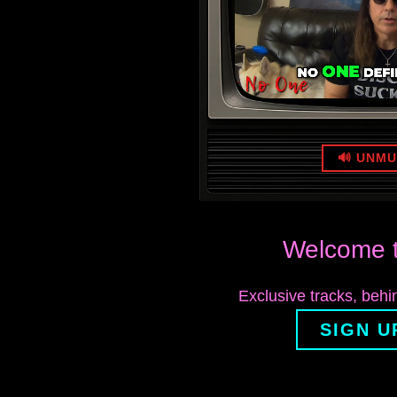
🔊 UNM
Welcome t
Exclusive tracks, beh
SIGN U