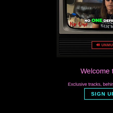
🔊 UNM
Welcome t
Exclusive tracks, beh
SIGN U