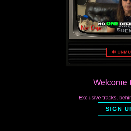
🔊 UNM
Welcome t
Exclusive tracks, beh
SIGN U