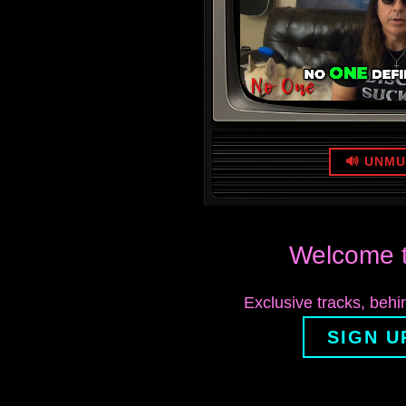
🔊 UNM
Welcome t
Exclusive tracks, beh
SIGN U